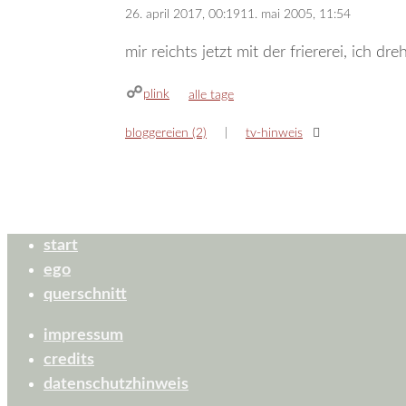
26. april 2017, 00:19
11. mai 2005, 11:54
mir reichts jetzt mit der friererei, ich d
plink
kategorien
alle tage
bloggereien (2)
tv-hinweis
start
ego
querschnitt
impressum
credits
datenschutzhinweis