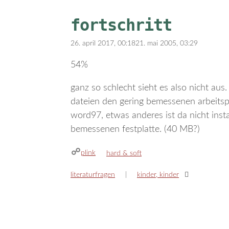
fortschritt
26. april 2017, 00:18
21. mai 2005, 03:29
54%
ganz so schlecht sieht es also nicht aus
dateien den gering bemessenen arbeits
word97, etwas anderes ist da nicht instal
bemessenen festplatte. (40 MB?)
plink
kategorien
hard & soft
literaturfragen
kinder, kinder