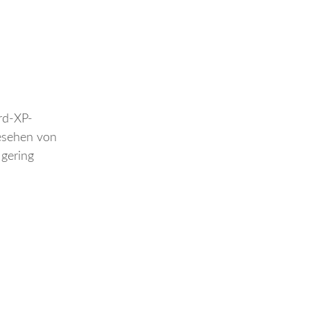
ord-XP-
esehen von
 gering