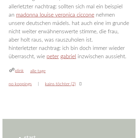
allerletzter nachtrag: sollten sich mal ein beispiel
an
madonna louise veronica ciccone
nehmen
unsere deutschen mädels. hat auch eine im grunde
nicht weiter erwähnenswerte stimme, die frau,
aber holt raus, was rauszuholen ist.
hinterletzter nachtrag: ich bin doch immer wieder
überrascht, wie
peter
gabriel
inzwischen aussieht.
plink
kategorien
alle tage
no koppings
kains töchter (2)
start