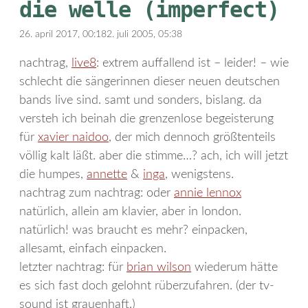
die welle (imperfect)
26. april 2017, 00:18
2. juli 2005, 05:38
nachtrag,
live8
: extrem auffallend ist – leider! – wie
schlecht die sängerinnen dieser neuen deutschen
bands live sind. samt und sonders, bislang. da
versteh ich beinah die grenzenlose begeisterung
für
xavier naidoo
, der mich dennoch größtenteils
völlig kalt läßt. aber die stimme…? ach, ich will jetzt
die humpes,
annette
&
inga
, wenigstens.
nachtrag zum nachtrag: oder
annie lennox
natürlich, allein am klavier, aber in london.
natürlich! was braucht es mehr? einpacken,
allesamt, einfach einpacken.
letzter nachtrag: für
brian wilson
wiederum hätte
es sich fast doch gelohnt rüberzufahren. (der tv-
sound ist grauenhaft.)