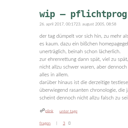
wip – pflichtprog
26. april 2017, 00:17
23. august 2005, 08:58
der tag dümpelt vor sich hin, zu mehr a
es kaum. dazu ein bißchen homepagegeba
unerträglich, beinah schon lächerlich.
zur ehrenrettung dann spät, viel zu spät, 
nicht allzu schwer waren, aber dennoch n
alles in allem.
darüber hinaus ist die derzeitige testles
überwiegend rasanten chronologie, die
scheint dennoch nicht allzu falsch zu s
plink
kategorien
unter tage
fragen
3