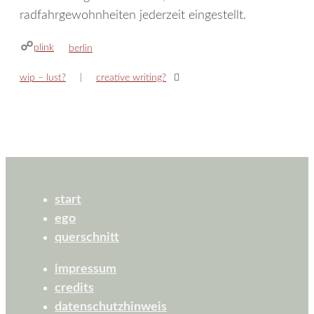
radfahrgewohnheiten jederzeit eingestellt.
plink
kategorien
berlin
wip – lust?
creative writing?
start
ego
querschnitt
impressum
credits
datenschutzhinweis