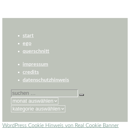
start
ego
querschnitt
impressum
credits
datenschutzhinweis
suchen
nach:
kategorien
WordPress Cookie Hinweis von Real Cookie Banner