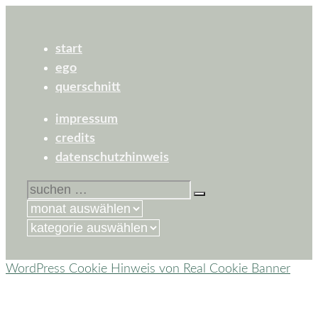
start
ego
querschnitt
impressum
credits
datenschutzhinweis
suchen
nach:
kategorien
WordPress Cookie Hinweis von Real Cookie Banner