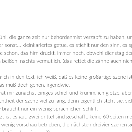
fühl, die ganze zeit nur behördenmist verzapft zu haben. u
 sonst… kleinkariertes getue. es stiehlt nur den sinn, es 
e schon. das hirn drückt, immer noch, obwohl dienstag de
beißen, nachts vermutlich. (das rettet die zähne auch nich
ich in den text. ich weiß, daß es keine großartige szene ist
das muß doch gehen, irgendwie.
rät mir zunächst einiges schief und krumm. ich glotze, abe
chtheit der szene viel zu lang, denn eigentlich steht sie, si
e braucht nur ein wenig sprachlichen schliff.
zt ist es gut, zwei drittel sind geschafft. keine 60 seiten me
 wenig vorschau betrieben, die nächsten dreivier szenen ge