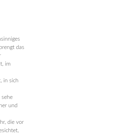
nsinniges
sprengt das
r
t, im
, in sich
r sehe
cher und
hr, die vor
sichtet,