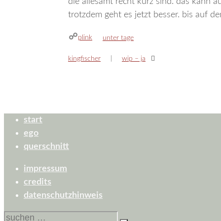
die allesamt recht kurz sind. das kann a
trotzdem geht es jetzt besser. bis auf de
plink
kategorien
unter tage
kingfischer
wip – ja
start
ego
querschnitt
impressum
credits
datenschutzhinweis
suchen