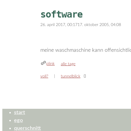
software
26. april 2017, 00:17
17. oktober 2005, 04:08
meine waschmaschine kann offensichtlic
plink
kategorien
alle tage
voll?
tunnelblick
start
ego
querschnitt