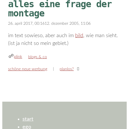
alles eine frage der
montage
26. april 2017, 00:16
12. dezember 2005, 11:06
im text sowieso, aber auch im
bild
, wie man sieht.
(ist ja nicht so mein gebiet.)
plink
kategorien
blogs & co
schöne neue werbung
planlos?
start
ego