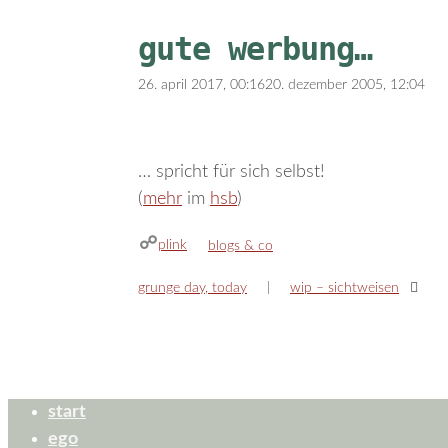
gute werbung…
26. april 2017, 00:16
20. dezember 2005, 12:04
… spricht für sich selbst!
(
mehr
im
hsb
)
plink
kategorien
blogs & co
grunge day, today
wip – sichtweisen
start
ego