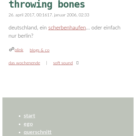
throwing bones
26. april 2017, 00:16
17. januar 2006, 02:33
deutschland, ein
scherbenhaufen
… oder einfach
nur berlin?
plink
kategorien
blogs & co
das wochenende
soft sound
start
ego
querschnitt