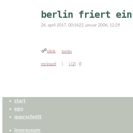
berlin friert ein
26. april 2017, 00:16
22. januar 2006, 12:29
plink
kategorien
berlin
reclosed
i (2)
start
ego
querschnitt
impressum