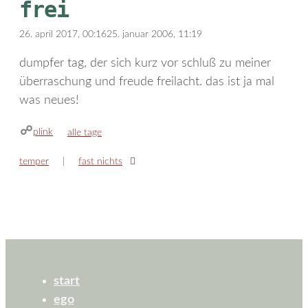
frei
26. april 2017, 00:16
25. januar 2006, 11:19
dumpfer tag, der sich kurz vor schluß zu meiner
überraschung und freude freilacht. das ist ja mal
was neues!
plink
kategorien
alle tage
temper
fast nichts
start
ego