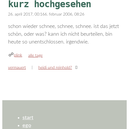
kurz hochgesehen
26. april 2017, 00:16
6. februar 2006, 08:26
schon wieder schnee, schnee, schnee. ist das jetzt
schön, oder was? kann ich nicht beurteilen, bin
heute so unentschlossen. irgendwie.
plink
kategorien
alle tage
vermauert
heidi und reinhold?
start
ego