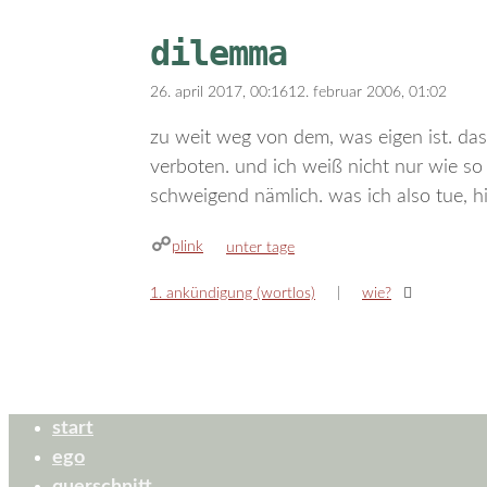
dilemma
26. april 2017, 00:16
12. februar 2006, 01:02
zu weit weg von dem, was eigen ist. das i
verboten. und ich weiß nicht nur wie so e
schweigend nämlich. was ich also tue, h
plink
kategorien
unter tage
1. ankündigung (wortlos)
wie?
start
ego
querschnitt