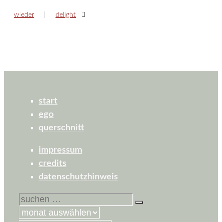
wieder
delight
start
ego
querschnitt
impressum
credits
datenschutzhinweis
suchen
nach: