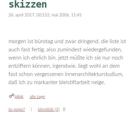
skizzen
26. april 2017, 00:15
2. mai 2006, 11:45
morgen ist bürotag und zwar dringend. die liste ist
auch fast fertig. also zumindest wiedergefunden,
wenn ich ehrlich bin. jetzt müßte ich sie nur noch
entziffern können, irgendwie. liegt wohl an dem
fast schon vergessenen innenarchitekturstudium,
daß ich zu markanter bleistiftarbeit neige.
plink
kategorien
alle tage
to pope?
identität (1)