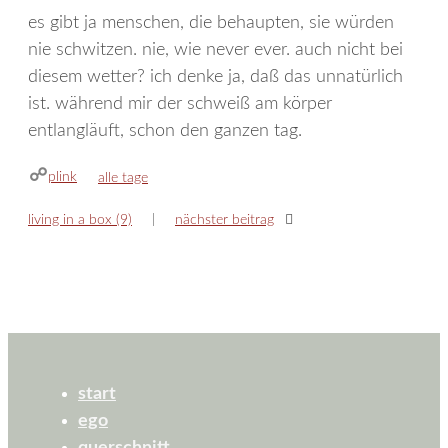
es gibt ja menschen, die behaupten, sie würden
nie schwitzen. nie, wie never ever. auch nicht bei
diesem wetter? ich denke ja, daß das unnatürlich
ist. während mir der schweiß am körper
entlangläuft, schon den ganzen tag.
plink
kategorien
alle tage
living in a box (9)
nächster beitrag
start
ego