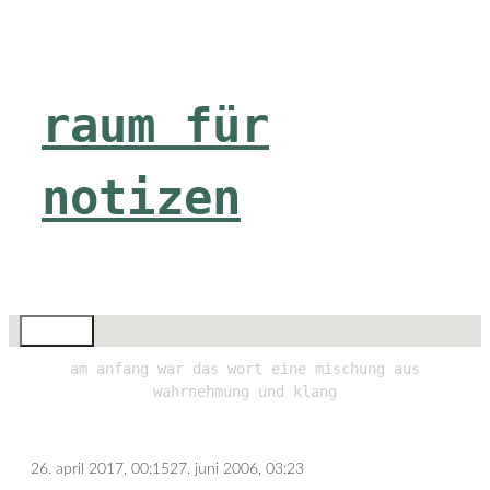
Zum
Inhalt
springen
raum für
notizen
Menü
am anfang war das wort eine mischung aus
wahrnehmung und klang
26. april 2017, 00:15
27. juni 2006, 03:23