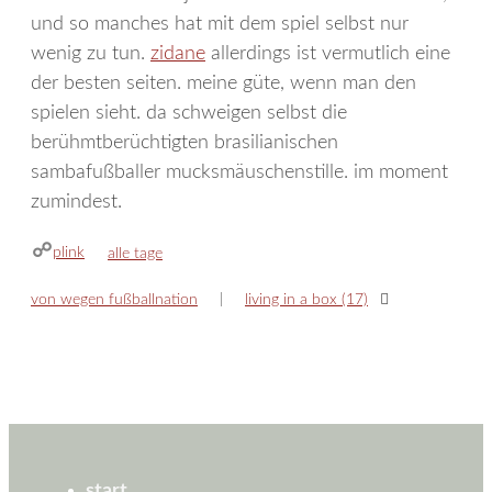
und so manches hat mit dem spiel selbst nur
wenig zu tun.
zidane
allerdings ist vermutlich eine
der besten seiten. meine güte, wenn man den
spielen sieht. da schweigen selbst die
berühmtberüchtigten brasilianischen
sambafußballer mucksmäuschenstille. im moment
zumindest.
plink
kategorien
alle tage
von wegen fußballnation
living in a box (17)
start