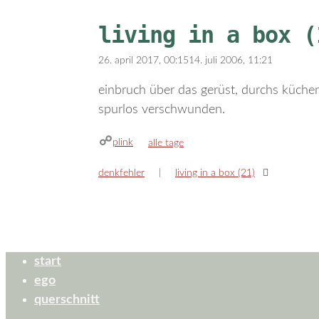
living in a box (
26. april 2017, 00:15
14. juli 2006, 11:21
einbruch über das gerüst, durchs küchen
spurlos verschwunden.
plink
kategorien
alle tage
denkfehler
living in a box (21)
start
ego
querschnitt