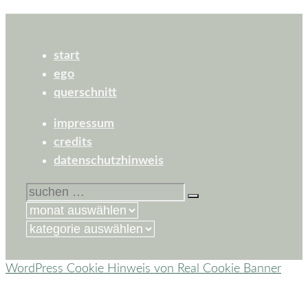
start
ego
querschnitt
impressum
credits
datenschutzhinweis
suchen
nach:
kategorien
WordPress Cookie Hinweis von Real Cookie Banner