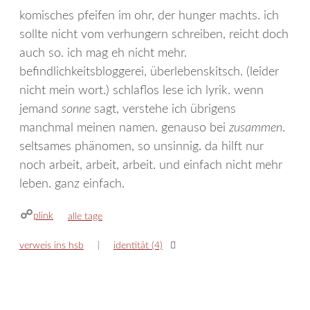
komisches pfeifen im ohr, der hunger machts. ich
sollte nicht vom verhungern schreiben, reicht doch
auch so. ich mag eh nicht mehr.
befindlichkeitsbloggerei, überlebenskitsch. (leider
nicht mein wort.) schlaflos lese ich lyrik. wenn
jemand
sonne
sagt, verstehe ich übrigens
manchmal meinen namen. genauso bei
zusammen
.
seltsames phänomen, so unsinnig. da hilft nur
noch arbeit, arbeit, arbeit. und einfach nicht mehr
leben. ganz einfach.
plink
kategorien
alle tage
verweis ins hsb
identität (4)