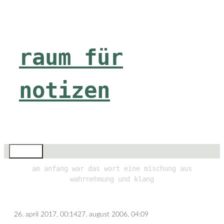
Zum
Inhalt
springen
raum für
notizen
Menü
am anfang war das wort eine mischung aus
wahrnehmung und klang
26. april 2017, 00:14
27. august 2006, 04:09