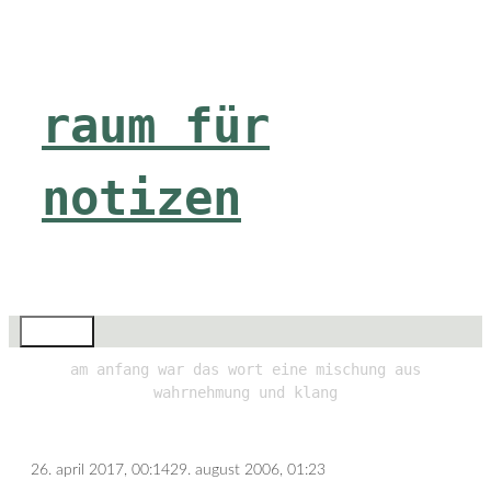
Zum
Inhalt
springen
raum für
notizen
Menü
am anfang war das wort eine mischung aus
wahrnehmung und klang
26. april 2017, 00:14
29. august 2006, 01:23