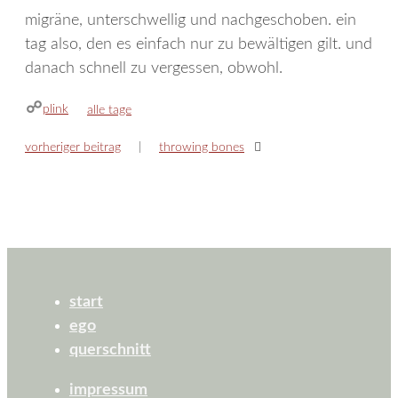
migräne, unterschwellig und nachgeschoben. ein
tag also, den es einfach nur zu bewältigen gilt. und
danach schnell zu vergessen, obwohl.
plink
kategorien
alle tage
vorheriger beitrag
throwing bones
start
ego
querschnitt
impressum