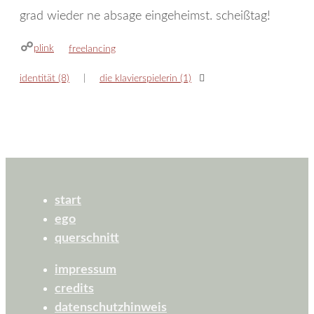
grad wieder ne absage eingeheimst. scheißtag!
plink
kategorien
freelancing
identität (8)
die klavierspielerin (1)
start
ego
querschnitt
impressum
credits
datenschutzhinweis