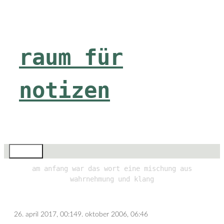
Zum
Inhalt
springen
raum für
notizen
Menü
am anfang war das wort eine mischung aus
wahrnehmung und klang
26. april 2017, 00:14
9. oktober 2006, 06:46