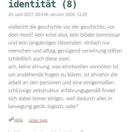
identität (8)
26. april 2017, 00:14
8. oktober 2006, 11:29
vielleicht die geschichte vor der geschichte, vor
dem mord? kein krimi also, kein blöder kommissar
und kein langatmiges rätselraten. einfach nur
menschen und alltag, genügend verwirrung stiften
schließlich auch diese zwei.
ach, keine ahnung. was einstweilen vonnöten ist,
um anstehende fragen zu klären, ist ohnehin die
arbeit an den personen und eine einigermaßen
schlüssige zeitstruktur. erfahrungsgemäß findet
sich dabei immer einiges. weil dadurch alles in
bewegung gerät. logisch, oder?
plink
kategorien
unter tage