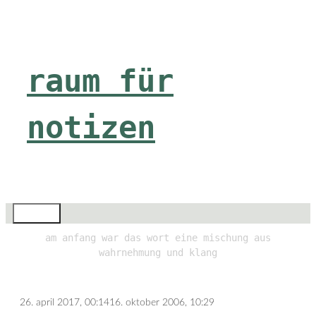
Zum
Inhalt
springen
raum für
notizen
Menü
am anfang war das wort eine mischung aus
wahrnehmung und klang
26. april 2017, 00:14
16. oktober 2006, 10:29