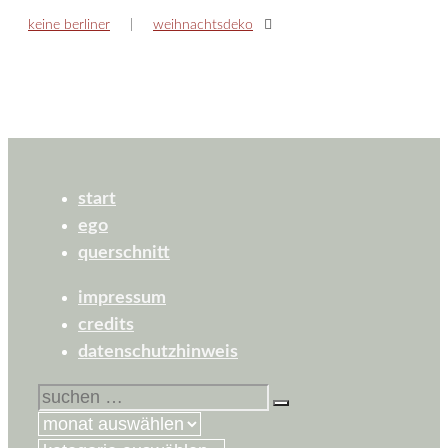
keine berliner
weihnachtsdeko
start
ego
querschnitt
impressum
credits
datenschutzhinweis
suchen
nach: