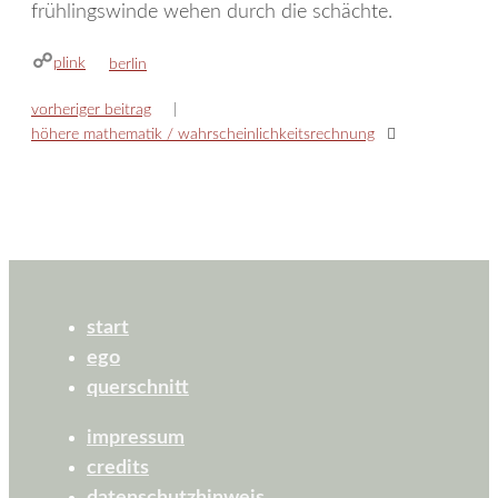
frühlingswinde wehen durch die schächte.
plink
kategorien
berlin
vorheriger beitrag
höhere mathematik / wahrscheinlichkeitsrechnung
start
ego
querschnitt
impressum
credits
datenschutzhinweis