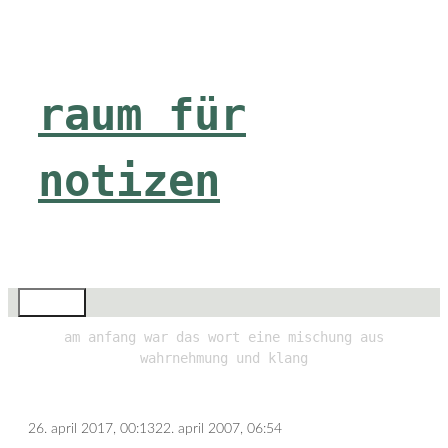
Zum
Inhalt
springen
raum für
notizen
Menü
am anfang war das wort eine mischung aus
wahrnehmung und klang
26. april 2017, 00:13
22. april 2007, 06:54