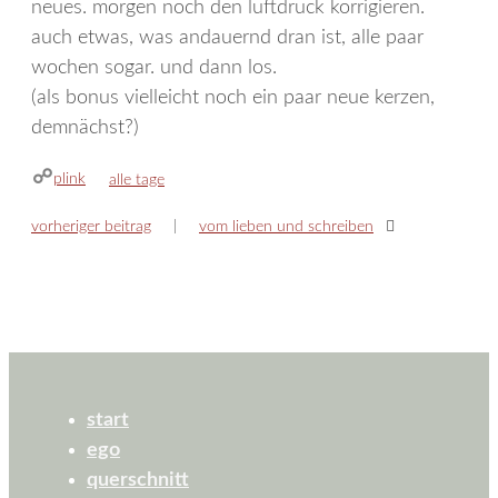
neues. morgen noch den luftdruck korrigieren.
auch etwas, was andauernd dran ist, alle paar
wochen sogar. und dann los.
(als bonus vielleicht noch ein paar neue kerzen,
demnächst?)
plink
kategorien
alle tage
vorheriger beitrag
vom lieben und schreiben
start
ego
querschnitt