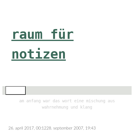
Zum
Inhalt
springen
raum für
notizen
Menü
am anfang war das wort eine mischung aus
wahrnehmung und klang
26. april 2017, 00:12
28. september 2007, 19:43