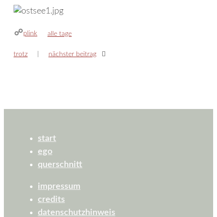
plink
kategorien
alle tage
trotz
nächster beitrag
start
ego
querschnitt
impressum
credits
datenschutzhinweis