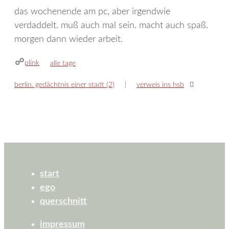
das wochenende am pc, aber irgendwie
verdaddelt. muß auch mal sein. macht auch spaß.
morgen dann wieder arbeit.
plink
kategorien
alle tage
berlin. gedächtnis einer stadt (2)
verweis ins hsb
start
ego
querschnitt
impressum