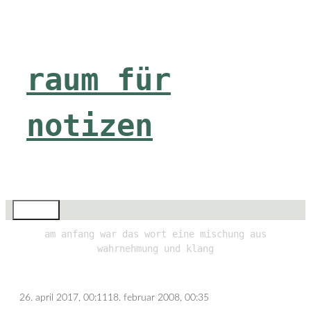
Zum
Inhalt
springen
raum für
notizen
Menü
am anfang war das wort eine mischung aus
wahrnehmung und klang
26. april 2017, 00:11
18. februar 2008, 00:35