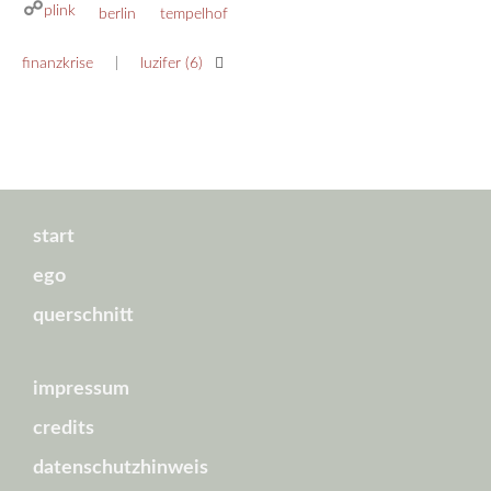
plink
kategorien
schlagwörter
berlin
tempelhof
finanzkrise
luzifer (6)
start
ego
querschnitt
impressum
credits
datenschutzhinweis