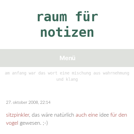
Zum
Inhalt
raum für
springen
notizen
Menü
am anfang war das wort eine mischung aus wahrnehmung
und klang
27. oktober 2008, 22:14
sitzpinkler
, das wäre natürlich
auch eine
idee
für den
vogel
gewesen. ;-)