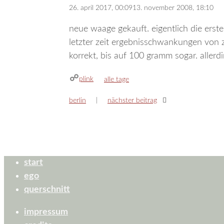
26. april 2017, 00:09
13. november 2008, 18:10
neue waage gekauft. eigentlich die erst
letzter zeit ergebnisschwankungen von zi
korrekt, bis auf 100 gramm sogar. allerd
plink
kategorien
alle tage
berlin
nächster beitrag
start
ego
querschnitt
impressum