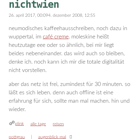
nichtwien
26. april 2017, 00:09
4. dezember 2008, 12:55
neumodisches kaffeehausschreiben, noch dazu in
wuppertal, im
café creme
. moleskine heißt
heutzutage eee oder so ähnlich, bei mir liegt
beides nebeneinander. das wird auch so bleiben,
denke ich. noch kann ich mir die totale digitalität
nicht vorstellen.
aber das netz ist frei, zumindest für 30 minuten. so
läßt es sich leben. denn auch offline ist eine
erfahrung für sich, sollte man mal machen. hin und
wieder.
plink
kategorien
schlagwörter
alle tage
reisen
pottgrau
augenblick mal