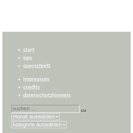
start
ego
querschnitt
impressum
credits
datenschutzhinweis
suchen
nach:
kategorien