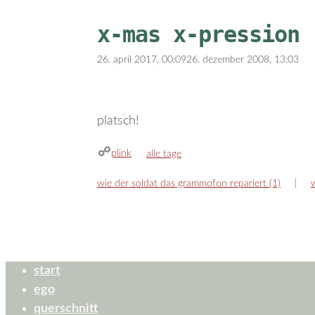
x-mas x-pression
26. april 2017, 00:09
26. dezember 2008, 13:03
platsch!
plink
kategorien
alle tage
wie der soldat das grammofon repariert (1)
start
ego
querschnitt