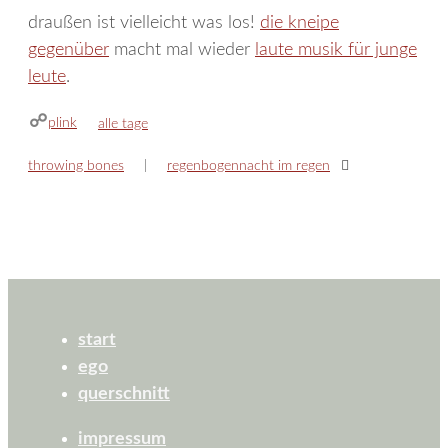
draußen ist vielleicht was los!
die kneipe
gegenüber
macht mal wieder
laute musik für junge
leute
.
plink
kategorien
alle tage
throwing bones
regenbogennacht im regen
start
ego
querschnitt
impressum