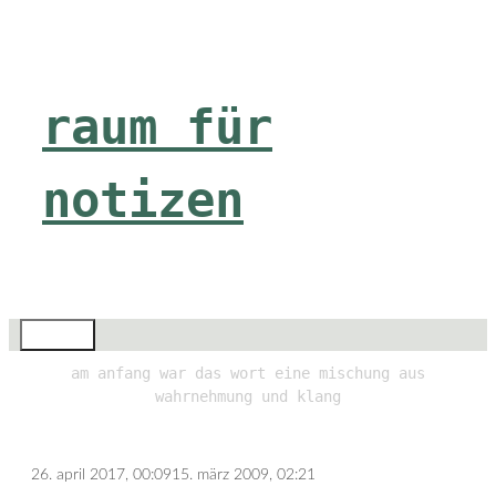
Zum
Inhalt
springen
raum für
notizen
Menü
am anfang war das wort eine mischung aus
wahrnehmung und klang
26. april 2017, 00:09
15. märz 2009, 02:21