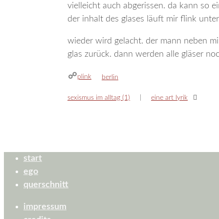
vielleicht auch abgerissen. da kann so e
der inhalt des glases läuft mir flink unt
wieder wird gelacht. der mann neben mi
glas zurück. dann werden alle gläser noch
plink
kategorien
berlin
sexismus im alltag (1)
eine art lyrik
start
ego
querschnitt
impressum