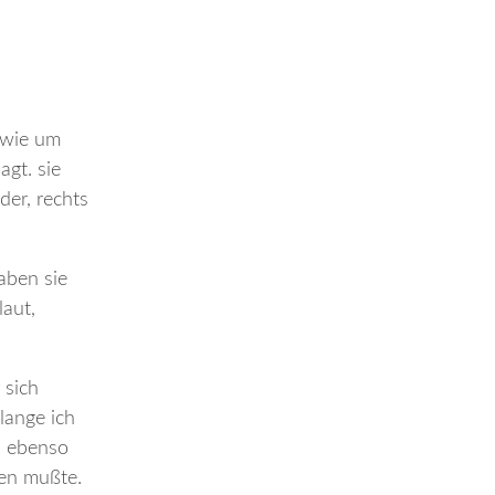
, wie um
agt. sie
der, rechts
aben sie
laut,
 sich
olange ich
e. ebenso
ben mußte.