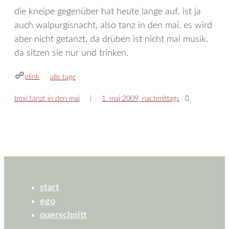
die kneipe gegenüber hat heute lange auf, ist ja
auch walpurgisnacht, also tanz in den mai. es wird
aber nicht getanzt, da drüben ist nicht mal musik.
da sitzen sie nur und trinken.
plink
kategorien
alle tage
boxi tanzt in den mai
1. mai 2009, nachmittags
start
ego
querschnitt