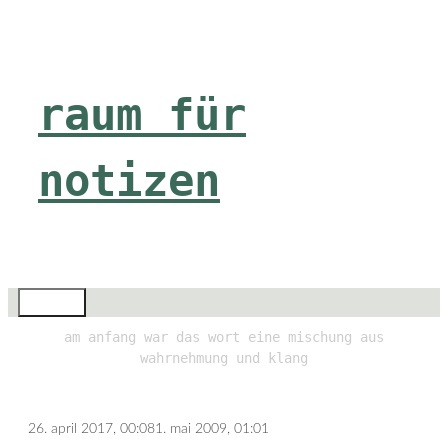
Zum
Inhalt
springen
raum für
notizen
Menü
am anfang war das wort eine mischung aus
wahrnehmung und klang
26. april 2017, 00:08
1. mai 2009, 01:01