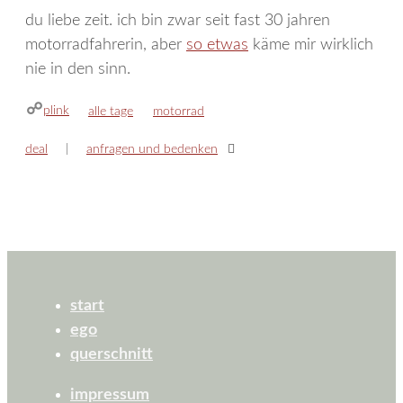
du liebe zeit. ich bin zwar seit fast 30 jahren
motorradfahrerin, aber
so etwas
käme mir wirklich
nie in den sinn.
plink
kategorien
schlagwörter
alle tage
motorrad
deal
anfragen und bedenken
start
ego
querschnitt
impressum