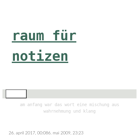
Zum
Inhalt
springen
raum für
notizen
Menü
am anfang war das wort eine mischung aus
wahrnehmung und klang
26. april 2017, 00:08
6. mai 2009, 23:23