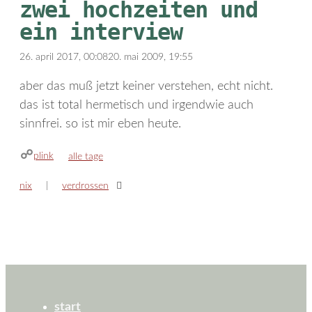
zwei hochzeiten und
ein interview
26. april 2017, 00:08
20. mai 2009, 19:55
aber das muß jetzt keiner verstehen, echt nicht.
das ist total hermetisch und irgendwie auch
sinnfrei. so ist mir eben heute.
plink
kategorien
alle tage
nix
verdrossen
start