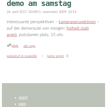
demo am samstag
26. april 2017, 00:08
11. september 2009, 10:14
interessante perspektiven –
kameraperspektiven
–
auf der demoroute von morgen:
freiheit statt
angst
, potsdamer platz, 15 uhr.
plink
kategorien
alle tage
polizeiruf in neukölln
keine angst
start
ego