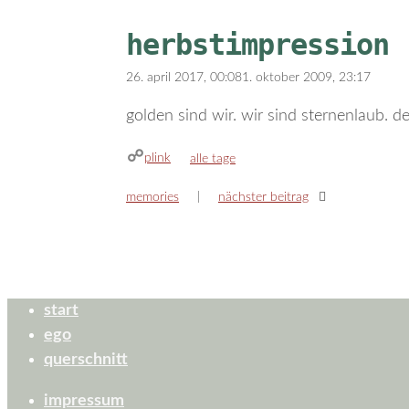
herbstimpression
26. april 2017, 00:08
1. oktober 2009, 23:17
golden sind wir. wir sind sternenlaub. d
plink
kategorien
alle tage
memories
nächster beitrag
start
ego
querschnitt
impressum