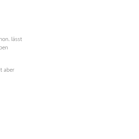
hon. lässt
iben
t aber