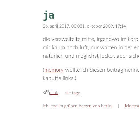
ja
26. april 2017, 00:08
1. oktober 2009, 17:14
die verzweifelte mitte, irgendwo im körper
mir kaum noch luft, nur warten in der e
natürlich und möglichst locker. aber sich
(
memory
wollte ich diesen beitrag nenne
kaputte links.)
plink
kategorien
alle tage
ich lebe im grünen herzen von berlin
leidens