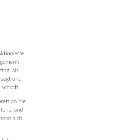
ktionierte
 gemerkt
tag. als
esägt und
 schrott.
rett an die
stens. und
önnen sich