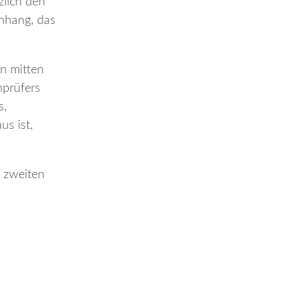
zlich den
nhang, das
n mitten
nprüfers
s,
us ist,
n zweiten