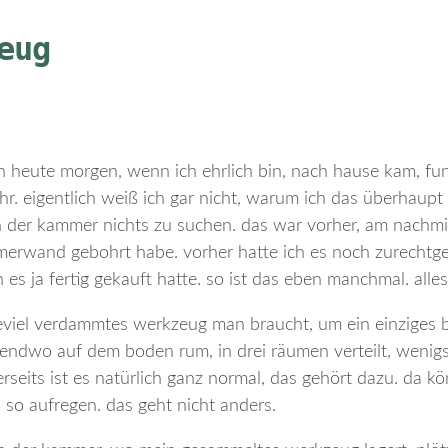
eug
ich heute morgen, wenn ich ehrlich bin, nach hause kam, fun
hr. eigentlich weiß ich gar nicht, warum ich das überhaupt
in der kammer nichts zu suchen. das war vorher, am nachmit
immerwand gebohrt habe. vorher hatte ich es noch zurechtg
h es ja fertig gekauft hatte. so ist das eben manchmal. alles
eviel verdammtes werkzeug man braucht, um ein einziges b
rgendwo auf dem boden rum, in drei räumen verteilt, wenig
erseits ist es natürlich ganz normal, das gehört dazu. da k
so aufregen. das geht nicht anders.