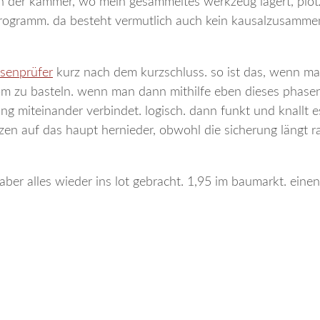
in der kammer, wo mein gesammeltes werkzeug lagert, plöt
programm. da besteht vermutlich auch kein kausalzusamme
senprüfer
kurz nach dem kurzschluss. so ist das, wenn ma
rom zu basteln. wenn man dann mithilfe eben dieses phase
ng miteinander verbindet. logisch. dann funkt und knallt e
tzen auf das haupt hernieder, obwohl die sicherung längt ra
er alles wieder ins lot gebracht. 1,95 im baumarkt. eine