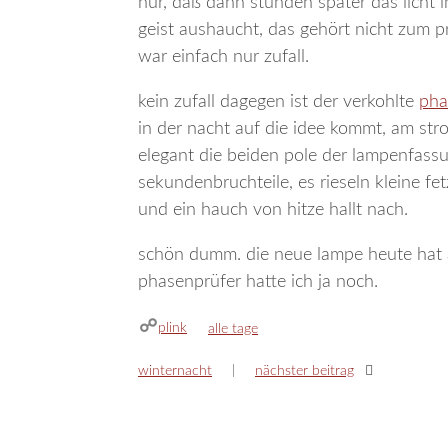
nur, daß dann stunden später das licht 
geist aushaucht, das gehört nicht zum 
war einfach nur zufall.
kein zufall dagegen ist der verkohlte
pha
in der nacht auf die idee kommt, am st
elegant die beiden pole der lampenfassu
sekundenbruchteile, es rieseln kleine fe
und ein hauch von hitze hallt nach.
schön dumm. die neue lampe heute hat ab
phasenprüfer hatte ich ja noch.
plink
kategorien
alle tage
winternacht
nächster beitrag