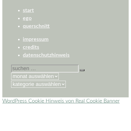
start
ego
querschnitt
impressum
credits
datenschutzhinweis
suchen
nach:
kategorien
WordPress Cookie Hinweis von Real Cookie Banner