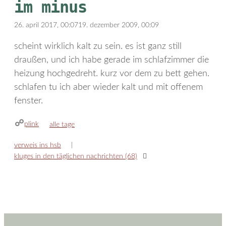
im minus
26. april 2017, 00:07
19. dezember 2009, 00:09
scheint wirklich kalt zu sein. es ist ganz still
draußen, und ich habe gerade im schlafzimmer die
heizung hochgedreht. kurz vor dem zu bett gehen.
schlafen tu ich aber wieder kalt und mit offenem
fenster.
plink
kategorien
alle tage
verweis ins hsb
kluges in den täglichen nachrichten (68)