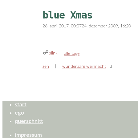
blue Xmas
26. april 2017, 00:07
24. dezember 2009, 16:20
plink
kategorien
alle tage
zen
wunderbare weihnacht
start
ego
querschnitt
impressum