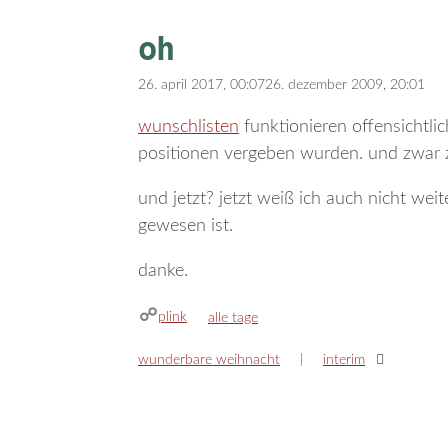
oh
26. april 2017, 00:07
26. dezember 2009, 20:01
wunschlisten
funktionieren offensichtli
positionen vergeben wurden. und zwar 
und jetzt? jetzt weiß ich auch nicht wei
gewesen ist.
danke.
plink
kategorien
alle tage
wunderbare weihnacht
interim