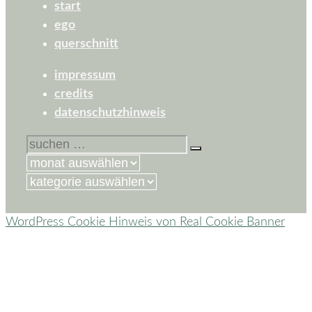
start
ego
querschnitt
impressum
credits
datenschutzhinweis
suchen
nach:
kategorien
WordPress Cookie Hinweis von Real Cookie Banner