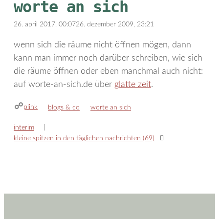
worte an sich
26. april 2017, 00:07
26. dezember 2009, 23:21
wenn sich die räume nicht öffnen mögen, dann
kann man immer noch darüber schreiben, wie sich
die räume öffnen oder eben manchmal auch nicht:
auf worte-an-sich.de über
glatte zeit
.
plink
kategorien
schlagwörter
blogs & co
worte an sich
interim
kleine spitzen in den täglichen nachrichten (69)