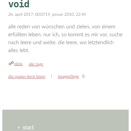
void
26. april 2017, 00:07
19. januar 2010, 22:49
alle reden von wünschen und zielen, von einem
erfüllten leben. nur ich, so kommt es mir vor, suche
nach leere und weite. die leere, wo letztendlich
alles lebt.
plink
kategorien
alle tage
die queen lernt lesen
imagepflege
start