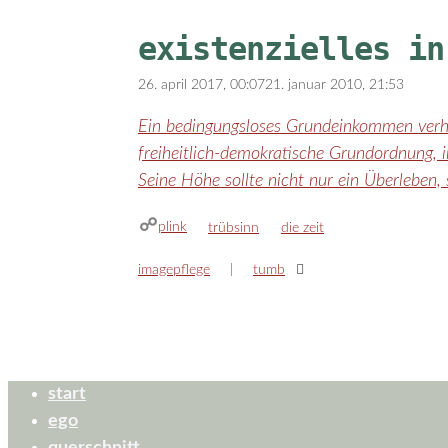
existenzielles in
26. april 2017, 00:07
21. januar 2010, 21:53
Ein bedingungsloses Grundeinkommen verhi
freiheitlich-demokratische Grundordnung, 
Seine Höhe sollte nicht nur ein Überleben,
plink
kategorien
schlagwörter
trübsinn
die zeit
imagepflege
tumb
start
ego
querschnitt